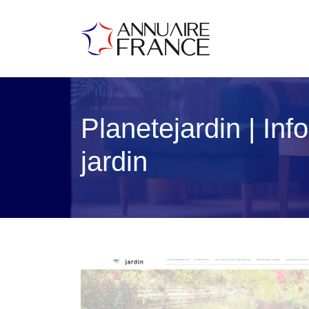
Planete­jar­din | I
jardin