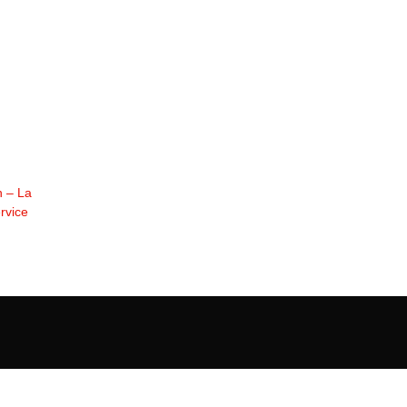
n – La
rvice