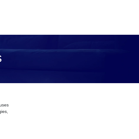
s
euses
gies,