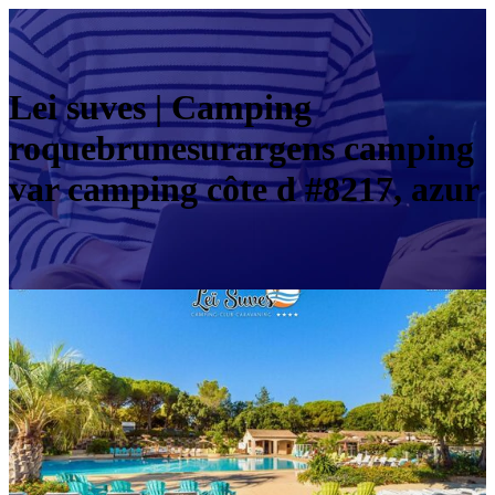
Lei suves | Camping
roquebrunesurargens camping
var camping côte d #8217, azur