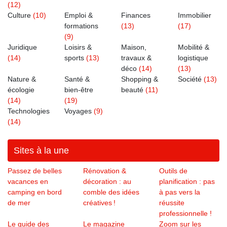
(12)
Culture
(10)
Emploi &
Finances
Immobilier
formations
(13)
(17)
(9)
Juridique
Loisirs &
Maison,
Mobilité &
(14)
sports
(13)
travaux &
logistique
déco
(14)
(13)
Nature &
Santé &
Shopping &
Société
(13)
écologie
bien-être
beauté
(11)
(14)
(19)
Technologies
Voyages
(9)
(14)
Sites à la une
Passez de belles
Rénovation &
Outils de
vacances en
décoration : au
planification : pas
camping en bord
comble des idées
à pas vers la
de mer
créatives !
réussite
professionnelle !
Le guide des
Le magazine
Zoom sur les